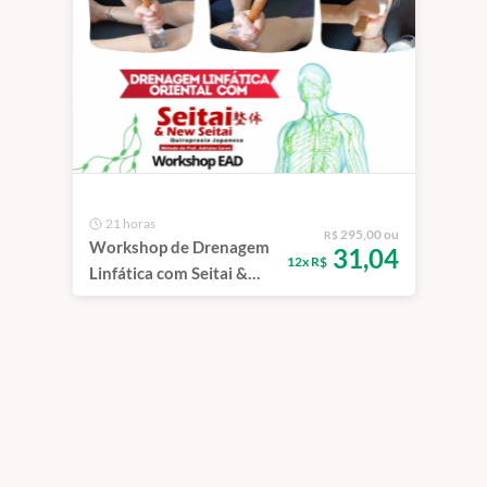
21 horas
295,00 ou
R$
Workshop de Drenagem
31,04
12x R$
Linfática com Seitai &
New Seitai