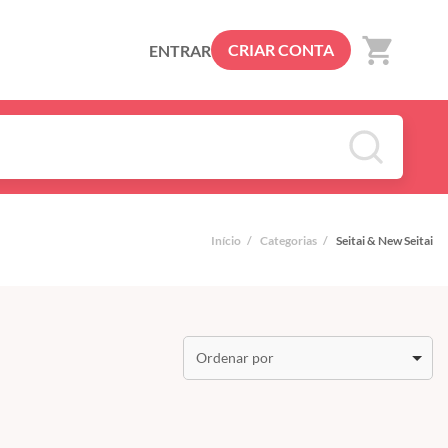
shopping_cart
CRIAR CONTA
ENTRAR
Início
/
Categorias
/
Seitai & New Seitai
Ordenar por