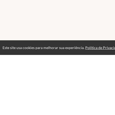
Este site usa cookies para melhorar sua experiência.
Política de Privac
Atendimento
09hs - 19h30hs
+5511994429407
+5511986439909
+5511994429407