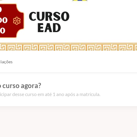
liações
 curso agora?
icipar desse curso em até 1 ano após a matrícula.