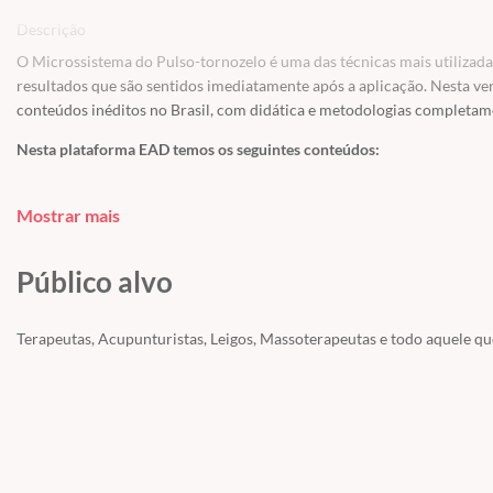
Descrição
O Microssistema do Pulso-tornozelo é uma das técnicas mais utilizadas n
resultados que são sentidos imediatamente após a aplicação. Nesta v
conteúdos inéditos no Brasil, com didática e metodologias completamen
Nesta plataforma EAD temos os seguintes conteúdos:
- Origem e história
- Teorias e formação do Microssistema
Mostrar mais
- Vantagens e características da Técnica
- Nomenclatura da WAA
Público alvo
- Divisões e distribuição de áreas no corpo
- Divisão de Zonas
Terapeutas, Acupunturistas, Leigos, Massoterapeutas e todo aquele q
- Localização dos pontos
a) zonas inferiores
b) zonas superiores
- Critérios para seleção dos pontos
Métodos invasivos