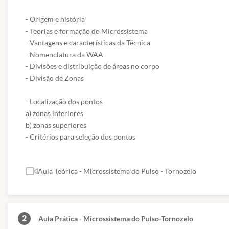
(Fontes: Secretaria de Educação de São Paulo e ABED)
- Origem e história

- Teorias e formação do Microssistema

- Vantagens e características da Técnica

- Nomenclatura da WAA

- Divisões e distribuição de áreas no corpo

- Divisão de Zonas

- Localização dos pontos

a) zonas inferiores 

b) zonas superiores

- Critérios para seleção dos pontos
Aula Teórica - Microssistema do Pulso - Tornozelo
2
Aula Prática - Microssistema do Pulso-Tornozelo