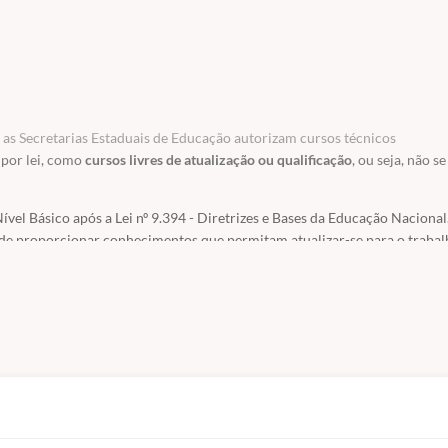
as Secretarias Estaduais de Educação autorizam cursos técnicos
 por lei, como
cursos livres de atualização ou qualificação
, ou seja, não se
vel Básico após a Lei nº 9.394 - Diretrizes e Bases da Educação Nacional.
de proporcionar conhecimentos que permitam atualizar-se para o trabal
o por lei na Constituição Federal. É com essa base que trabalhamos, incen
rriculares e certificações de atualização ou aperfeiçoamento, não sendo v
 seja, servem para atualização e qualificação. Todos esses órgãos são de 
rma e fale diretamente conosco