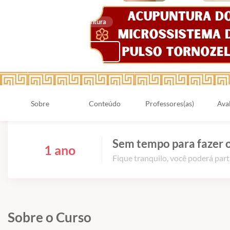
Microssistemas de Acupuntura
Compartilhar
Sobre
Conteúdo
Professores(as)
Ava
Sem tempo para fazer o
1 ano
Fique tranquilo, você poderá part
Sobre o Curso