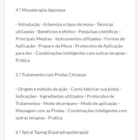
a passo na aplicação - Combinações inteligentes com outras
terapias - Prática
4 ? Moxaterapia Japonesa 

9 – Auriculoterapia Quântica
- Introdução - Artemísia e tipos de moxa - Técnicas 
utilizadas - Benefícios e efeitos - Pesquisas científicas - 
Principais Mestres - Instrumentos utilizados - Formas de 
- As emoções e a Medicina Tradicional Chinesa - A Auriculoterapia
Aplicação - Preparo da Moxa - Protocolos de Aplicação 
e a Física Quântica - Colapso de Função de Onda - Introdução aos
para dor - Combinações inteligentes com outras terapias - 
cristais programados - Indicações - Rapport - Técnicas de
Prática 

reequilíbrio emocional - Combinações inteligentes com outras
terapias - Prática
5 ? Tratamento com Pindas Chinesas 

Carga Horária
: 10h
Certificado:
Incluso
- Origem e método de ação - Como fabricar sua pinda - 
Acesso por 1 ano ao curso
Indicações - Ingredientes utilizados - Protocolos de 
Tratamentos - Modo de preparo - Modo de aplicação - 
Para pagamentos a vista via PIX clique no ícone do watzap da
Massagem com as Pindas - Combinações inteligentes com 
plataforma e fale diretamente conosco
outras terapias - Prática 

6 ? Spiral Taping (Esparadrapoterapia) 
