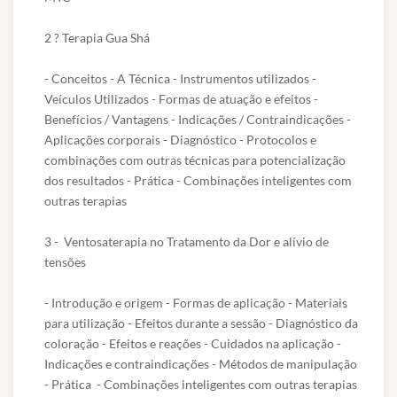
6 – Spiral Taping (Esparadrapoterapia)
- Meu certificado é aceito pelo CREA, CRC e CRM?
2 ? Terapia Gua Shá 

Conforme explicado acima, nossos cursos são de nível básico e
- Origem da técnica e método de ação - Comprovações científicas -
livre, ou seja, servem para atualização e qualificação. Todos esses
Indicações e contraindicações - Principais tipos de aplicações -
- Conceitos - A Técnica - Instrumentos utilizados - 
órgãos são de nível superior.
Métodos de aplicação - Tipos de Aplicações - Diagnóstico para
Veículos Utilizados - Formas de atuação e efeitos - 
aplicações - Combinações inteligentes com outras terapias - Prática
(Fontes: Secretaria de Educação de São Paulo e ABED)
Benefícios / Vantagens - Indicações / Contraindicações - 
Aplicações corporais - Diagnóstico - Protocolos e 
7 – Magnetoterapia no Equilíbrio dos 5 elementos
combinações com outras técnicas para potencialização 
dos resultados - Prática - Combinações inteligentes com 
- Origem da técnica e método de ação - Tipos de Magnetos e
outras terapias 

identificação dos Pólos - Diagnóstico Abdominal dos 5 Elementos -
Utilização do pêndulo radiestésico como diagnóstico - Pontos de
3 -  Ventosaterapia no Tratamento da Dor e alívio de 
reequilíbrio dos 5 elementos e suas funções - Passo a passo do
tensões 

tratamento - Combinações inteligentes com outras terapias -
Prática
- Introdução e origem - Formas de aplicação - Materiais 
para utilização - Efeitos durante a sessão - Diagnóstico da 
8 – Tratamento com Cone Chinês
coloração - Efeitos e reações - Cuidados na aplicação - 
- Origem da Técnica - Sistemas impactados - Propriedades -
Indicações e contraindicações - Métodos de manipulação 
Métodos de aplicação - Protocolos - Benefícios e indicações - Passo
- Prática  - Combinações inteligentes com outras terapias 
