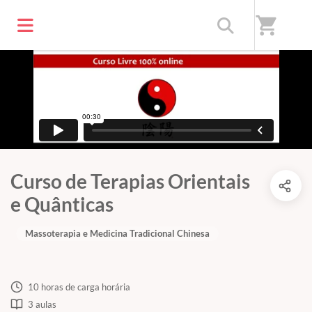
shopping_cart
Curso de Terapias Orientais
e Quânticas
Massoterapia e Medicina Tradicional Chinesa
10 horas de carga horária
3 aulas