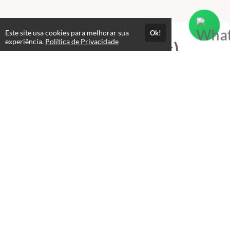
Este site usa cookies para melhorar sua
Ok!
experiência.
Política de Privacidade
Professores(as)
Prof. Adriano Saran
Prof. Adriano Saran - Coordenador do Instituto Saúde e
Equilíbrio, professor de Terapias Orientais e
Complementares