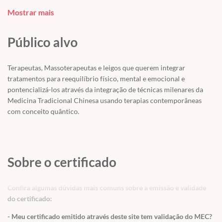
experts!
Mostrar mais
Conteúdo programático:
1 - Introdução à MTC
Público alvo
- Qi / Relação de Yin/Yang - Teoria dos 5 elementos - Sistema de
Terapeutas, Massoterapeutas e leigos que querem integrar
circulação de energia do corpo - Ciclo de Geração - Ciclo de
tratamentos para reequilíbrio físico, mental e emocional e
Controle - Zang Fu - As emoções e a MTC
pontencializá-los através da integração de técnicas milenares da
Medicina Tradicional Chinesa usando terapias contemporâneas
2 – Terapia Gua Shá
com conceito quântico.
- Conceitos - A Técnica - Instrumentos utilizados - Veículos
Utilizados - Formas de atuação e efeitos - Benefícios / Vantagens -
Indicações / Contraindicações - Aplicações corporais - Diagnóstico
- Protocolos e combinações com outras técnicas para
Sobre o certificado
potencialização dos resultados - Prática - Combinações inteligentes
com outras terapias
Confira algumas dúvidas mais comuns sobre a emissão e validade
do certificado:
3 - Ventosaterapia no Tratamento da Dor e alívio de tensões
- Meu certificado emitido através deste site tem validação do MEC?
- Introdução e origem - Formas de aplicação - Materiais para